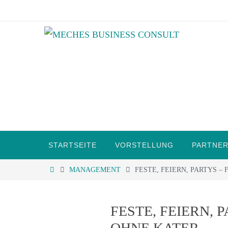
Zum
Inhalt
springen
Zum
STARTSEITE
VORSTELLUNG
PARTNER
Inhalt
springen
START
MANAGEMENT
FESTE, FEIERN, PARTYS –
FESTE, FEIERN, 
OHNE KATER