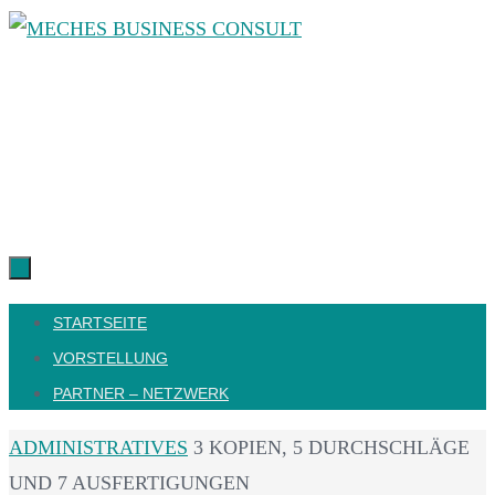
Zum
Inhalt
springen
Zum
STARTSEITE
Inhalt
VORSTELLUNG
springen
PARTNER – NETZWERK
START
ADMINISTRATIVES
3 KOPIEN, 5 DURCHSCHLÄGE
UND 7 AUSFERTIGUNGEN