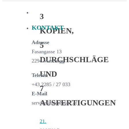
3
KONTAKT
KOPIEN,
Adresse
5
Fasangasse 13
DURCHSCHLÄGE
2294 Marchegg
UND
Telefon
+43 2285 / 27 033
7
E-Mail
AUSFERTIGUNGEN
service@mechesbc.at
21.